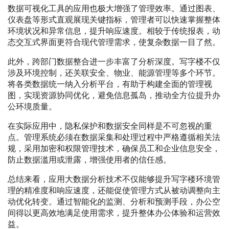
数据可视化工具的应用也极大增强了管理效率。通过图表、
仪表盘等形式直观展现关键指标，管理者可以快速掌握整体
环境状况和异常信息，提升响应速度。相较于传统报表，动
态交互式界面更符合现代管理需求，使复杂数据一目了然。
此外，跨部门数据整合进一步丰富了分析深度。写字楼不仅
涉及环境控制，还关联安全、物业、能源管理等多个环节。
将各类数据统一纳入分析平台，有助于构建全面的管理视
图，实现资源协同优化，避免信息孤岛，推动全方位提升办
公环境质量。
在实际应用中，隐私保护和数据安全同样是不可忽视的重
点。管理系统必须在数据采集和处理过程中严格遵循相关法
规，采用加密和权限管理技术，确保员工和企业信息安全，
防止数据滥用或泄露，增强使用者的信任感。
总结来看，应用大数据分析技术不仅能够提升写字楼环境管
理的精准度和响应速度，还能促使管理方式从被动调整向主
动优化转变。通过智能化的监测、分析和预测手段，办公空
间得以更高效地满足使用需求，提升整体办公体验和运营效
益。