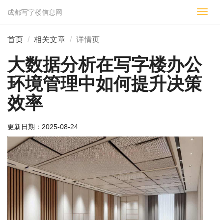
成都写字楼信息网
切
换
导
首页
相关文章
详情页
航
大数据分析在写字楼办公
环境管理中如何提升决策
效率
更新日期：
2025-08-24