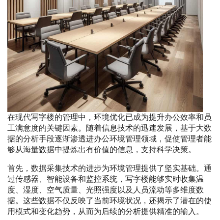
在现代写字楼的管理中，环境优化已成为提升办公效率和员
工满意度的关键因素。随着信息技术的迅速发展，基于大数
据的分析手段逐渐渗透进办公环境管理领域，促使管理者能
够从海量数据中提炼出有价值的信息，支持科学决策。
首先，数据采集技术的进步为环境管理提供了坚实基础。通
过传感器、智能设备和监控系统，写字楼能够实时收集温
度、湿度、空气质量、光照强度以及人员流动等多维度数
据。这些数据不仅反映了当前环境状况，还揭示了潜在的使
用模式和变化趋势，从而为后续的分析提供精准的输入。