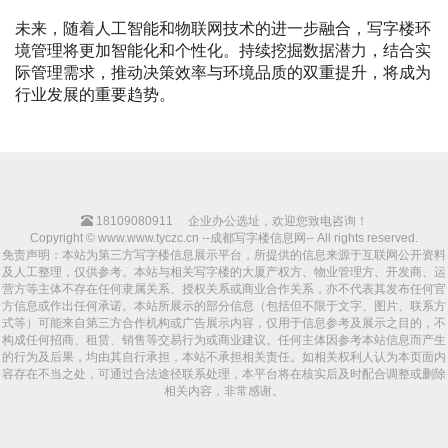
未来，随着人工智能和物联网技术的进一步融合，写字楼环
境管理将更加智能化和个性化。持续挖掘数据潜力，结合实
际管理需求，推动决策效率与环境品质的双重提升，将成为
行业发展的重要趋势。
18109080911
企业办公选址，欢迎您致电咨询！
Copyright © www.www.tyczc.cn --成都写字楼信息网-- All rights reserved.
免责声明：本站为第三方写字楼信息展示平台，所提供的信息来源于互联网公开资料
及人工整理，仅供参考。本站与相关写字楼的大厦产权方、物业管理方、开发商、运
营方等主体不存在任何隶属关系、授权关系或商业合作关系，亦不代表其发布任何官
方信息或作出任何承诺。本站所展示的部分信息（包括但不限于文字、图片、联系方
式等）可能来自第三方合作机构或广告展示内容，仅用于信息参考及展示之目的，不
构成任何招商、租赁、销售等交易行为或商业建议。任何主体因参考本站信息而产生
的行为及后果，均由其自行承担，本站不承担相关责任。如相关权利人认为本页面内
容存在不当之处，可通过合法途径联系处理，本平台将在核实后及时配合调整或删除
相关内容，非常感谢。